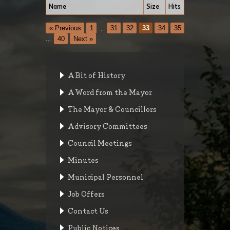
Name
Size
Hits
« Previous
1
…
31
32
33
34
35
…
40
Next »
A Bit of History
A Word from the Mayor
The Mayor & Councillors
Advisory Committees
Council Meetings
Minutes
Municipal Personnel
Job Offers
Contact Us
Public Notices