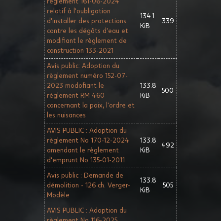
règlement 161-06-2024
relatif à l'oubligation
134.1
d'installer des protections
339
KiB
contre les dégâts d'eau et
modifiant le règlement de
construction 133-2021
Avis public: Adoption du
règlement numéro 152-07-
2023 modofiant le
133.8
500
règlement RM 460
KiB
concernant la paix, l'ordre et
les nuisances
AVIS PUBLIC : Adoption du
règlement No 170-12-2024
133.8
492
amendant le règlement
KiB
d'emprunt No 135-01-2011
Avis public : Demande de
133.8
démolition - 126 ch. Verger-
505
KiB
Modèle
AVIS PUBLIC : Adoption du
règlement No 116-2025