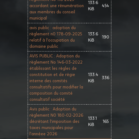
133.6
accordant une rénumération
454
KiB
aux membres du conseil
municipal
avis public : adoption du
règlement n0 178-09-2025
133.6
190
relatif à l'occupation du
KiB
domaine public
AVIS PUBLIC : Adoption du
règlement No 146-03-2022
établissant les règles de
constitution et de régie
133.4
336
interne des comités
KiB
consultatifs pour modifier la
composition du comité
consultatif société
Avis public : Adoption du
règlement N0 180-02-2026
133.1
décrétant l'imposition des
165
KiB
taxes municipales pour
l'annéee 2026