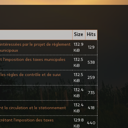
Size
Hits
intéressées par le projet de règlement
132.9
129
municipaux
KiB
l'imposition des taxes municipales
132.5
538
KiB
es règles de contrôle et de suivi
132.5
259
KiB
132.4
735
KiB
132.4
 la circulation et le stationnement
418
KiB
rétant l'imposition des taxes
129.8
440
KiB