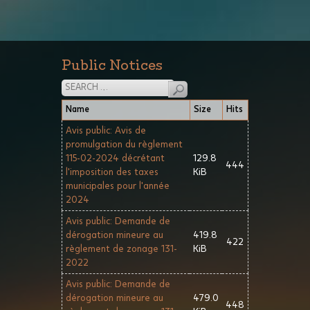
Public Notices
Name
Size
Hits
Avis public: Avis de
promulgation du règlement
115-02-2024 décrétant
129.8
444
l'imposition des taxes
KiB
municipales pour l'année
2024
Avis public: Demande de
dérogation mineure au
419.8
422
règlement de zonage 131-
KiB
2022
Avis public: Demande de
dérogation mineure au
479.0
448