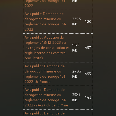
règlement de zonage 131-
KiB
2022
Avis public: Demande de
dérogation mineure au
335.3
420
règlement de zonage 131-
KiB
2022
Avis public : Adoption du
règlement 155-12-2023 sur
96.5
les règles de constitution et
457
KiB
régie interne des comités
consultatifs
Avis public : Demande de
dérogation mineure au
248.7
453
règlement de zonage 131-
KiB
2022-ch. Pinacle
Avis public : Demande de
dérogation mineure au
352.1
443
règlement de zonage 131-
KiB
2022 -24-27 ch. de la Mine
Avis public : Demande de