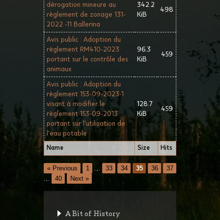
dérogation mineure au
342.2
498
règlement de zonage 131-
KiB
2022 -11 Ballerina
Avis public : Adoption du
règlement RM410-2023
96.3
459
portant sur le contrôle des
KiB
animaux
Avis public : Adoption du
règlement 153-09-2023-1
visant à modifier le
128.7
459
règlement 153-09-2013
KiB
portant sur l'utilisation de
l'eau potable
Name
Size
Hits
« Previous
1
…
33
34
35
36
37
…
40
Next »
A Bit of History