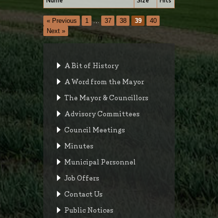
Name
Size
Hits
« Previous
1
…
37
38
39
40
Next »
A Bit of History
A Word from the Mayor
The Mayor & Councillors
Advisory Committees
Council Meetings
Minutes
Municipal Personnel
Job Offers
Contact Us
Public Notices