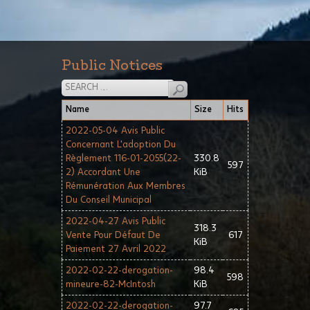
Public Notices
Name
Size
Hits
2022-05-04 Avis Public
Concernant L'adoption Du
Règlement 116-01-2055(22-
330.8
597
2) Accordant Une
KiB
Rémunération Aux Membres
Du Conseil Municipal
2022-04-27 Avis Public
318.3
Vente Pour Défaut De
617
KiB
Paiement 27 Avril 2022
2022-02-22-derogation-
98.4
598
mineure-82-McIntosh
KiB
2022-02-22-derogation-
97.7