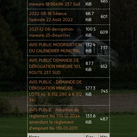
685
mineure-5896496 237 Sud
KiB
2022-08-18 Séance
68.7
601
Spéciale 22 Août 2022
KiB
2021-12-06-derogation-
100.5
609
mineure-25-chouettes
KiB
AVIS PUBLIC MODIFICATION
132.4
737
DU CALENDRIER MUNICIPAL
KiB
AVIS PUBLIC DEMANDE DE
87.7
DÉROGATION MINEURE 101,
652
KiB
ROUTE 237 SUD
AVIS PUBLIC - DEMANDE DE
DÉROGATION MINEURE -
577.3
745
LOTS no. 6 312 290 à 6 312
KiB
310
AVIS PUBLIC : Adoption du
règlement No 170-12-2024
133.8
487
amendant le règlement
KiB
d'emprunt No 135-01-2011