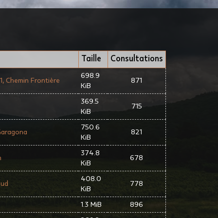
Taille
Consultations
698.9
, Chemin Frontière
871
KiB
369.5
715
KiB
750.6
Garagona
821
KiB
374.8
n
678
KiB
408.0
Sud
778
KiB
1.3 MiB
896