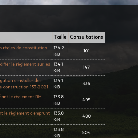
Taille
Consultations
s règles de constitution
134.2
101
KiB
ifier le règlement sur les
134.1
147
KiB
gation d'installer des
134.1
336
de construction 133-2021
KiB
iant le règlement RM
133.8
495
KiB
t le règlement d'emprunt
133.8
488
KiB
133.8
504
KiB