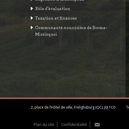
Rôle d’évaluation
Taxation et finances
Communauté nourricière de Brome-
Missisquoi
2, place de l’Hôtel de ville, Frelighsburg (QC), J0J 1C0
Té
Plan du site
Confidentialité