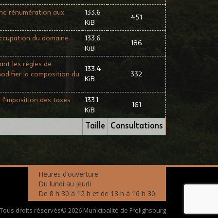
ne rénumération aux
133.6
451
KiB
'occupation du domaine
133.6
186
KiB
nt les règles de
133.4
modifier la composition du
332
KiB
l'imposition des taxes
133.1
161
KiB
Taille
Consultations
Heures d’ouverture
Du lundi au jeudi
De 8 h 30 à 12 h et de 13 h à 16 h 30
Tous droits réservés© 2026 Municipalité de Frelighsburg