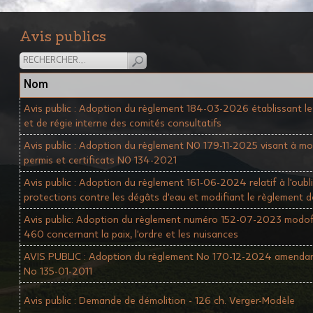
Avis publics
Nom
Avis public : Adoption du règlement 184-03-2026 établissant le
et de régie interne des comités consultatifs
Avis public : Adoption du règlement N0 179-11-2025 visant à mod
permis et certificats N0 134-2021
Avis public : Adoption du règlement 161-06-2024 relatif à l'oubli
protections contre les dégâts d'eau et modifiant le règlement 
Avis public: Adoption du règlement numéro 152-07-2023 modof
460 concernant la paix, l'ordre et les nuisances
AVIS PUBLIC : Adoption du règlement No 170-12-2024 amendan
No 135-01-2011
Avis public : Demande de démolition - 126 ch. Verger-Modèle