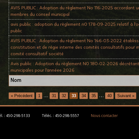
AVIS PUBLIC : Adoption du règlement No 116-2025 accordant u
membres du conseil municipal
avis public : adoption du règlement n0 178-09-2025 relatif à l
public
AVIS PUBLIC : Adoption du règlement No 146-03-2022 établissa
constitution et de régie interne des comités consultatifs pour 
comité consultatif société
Avis public : Adoption du règlement N0 180-02-2026 décrétant 
municipales pour l'annéee 2026
Nom
…
…
« Précédent
1
31
32
33
34
35
40
Suivant »
l. :
450-298-5133
Téléc. :
450-298-5557
Nous contacter