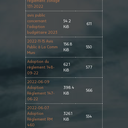
réglement zonage
131-2022
avis public
concernant
54.2
611
l'adoption
KiB
budgétaire 2023
2022-11-15 Avis
156.8
Public à La Comm
550
KiB
Muni
Adoption du
62.1
règlement 148-
577
KiB
09-22
2022-06-09
Adoption
398.4
566
Règlement 147-
KiB
06-22
2022-06-07
Adoption
326.1
554
Règlement RM
KiB
460