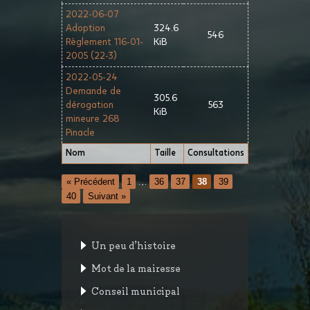
2022-06-07
Adoption
324.6
546
Règlement 116-01-
KiB
2005 (22-3)
2022-05-24
Demande de
305.6
dérogation
563
KiB
mineure 268
Pinacle
Nom
Taille
Consultations
« Précédent
1
…
36
37
38
39
40
Suivant »
Un peu d’histoire
Mot de la mairesse
Conseil municipal