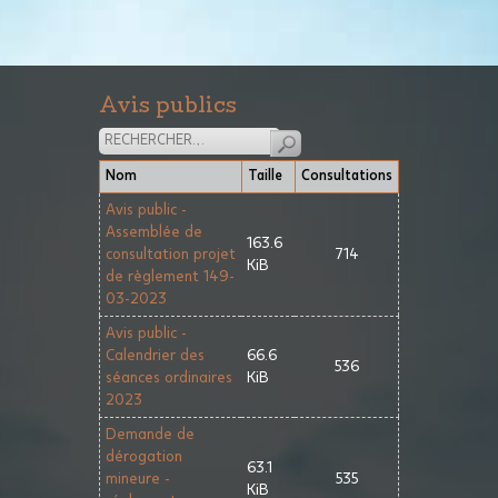
Avis publics
Nom
Taille
Consultations
Avis public -
Assemblée de
163.6
consultation projet
714
KiB
de règlement 149-
03-2023
Avis public -
Calendrier des
66.6
536
séances ordinaires
KiB
2023
Demande de
dérogation
63.1
mineure -
535
KiB