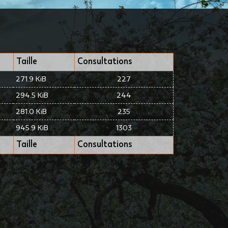
Taille
Consultations
271.9 KiB
227
294.5 KiB
244
281.0 KiB
235
945.9 KiB
1303
Taille
Consultations