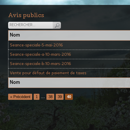
Avis publics
Nom
Seance-speciale-5-mai-2016
Seance-speciale-a-10-mars-2016
Seance-speciale-b-10-mars-2016
Vente pour défaut de paiement de taxes
Nom
…
« Précédent
1
38
39
40