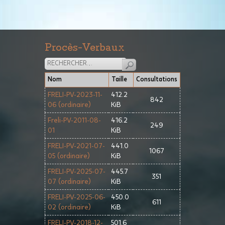
Procès-Verbaux
Nom
Taille
Consultations
FRELI-PV-2023-11-
412.2
842
06 (ordinaire)
KiB
Freli-PV-2011-08-
416.2
249
01
KiB
FRELI-PV-2021-07-
441.0
1067
05 (ordinaire)
KiB
FRELI-PV-2025-07-
445.7
351
07 (ordinaire)
KiB
FRELI-PV-2025-06-
450.0
611
02 (ordinaire)
KiB
FRELI-PV-2018-12-
501.6