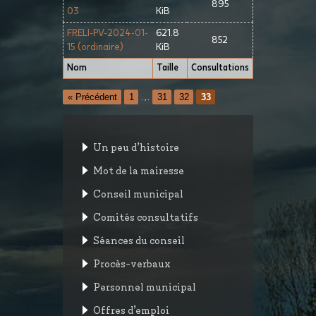
895
03
KiB
FRELI-PV-2024-01-
621.8
852
15 (ordinaire)
KiB
Nom
Taille
Consultations
« Précédent
1
…
31
32
33
Un peu d’histoire
Mot de la mairesse
Conseil municipal
Comités consultatifs
Séances du conseil
Procès-verbaux
Personnel municipal
Offres d’emploi