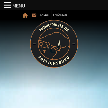
MENU
ENGLISH
6 AOÛT 2026