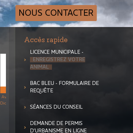
NOUS CONTACTER
Accès rapide
LICENCE MUNICIPALE -
ENREGISTREZ VOTRE
ANIMAL
BAC BLEU - FORMULAIRE DE
REQUÊTE
SÉANCES DU CONSEIL
Message important : Retrait
des lignes 310-4141 et *4141
DEMANDE DE PERMIS
D'URBANISME EN LIGNE
Avis public : Demande de