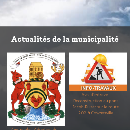
Actualités de la municipalité
Avis d'entraves : Sur le rang
Avis d'entrave :
Dion, à Brigham, du 15 juin au
Reconstruction du pont sur
28 août 2026
le chemin de Richford à
compter du 8 juin 2026