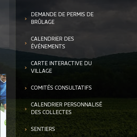
dérogation mineure au
règlement sur le lotissement
DEMANDE DE PERMIS DE
numéro 132-2021
BRÛLAGE
CALENDRIER DES
ÉVÉNEMENTS
CARTE INTERACTIVE DU
VILLAGE
COMITÉS CONSULTATIFS
Dépliant OBV Baie Missisquoi
Journée portes ouvertes
: MOINS DE PHOSPHORE, ÇA
CALENDRIER PERSONNALISÉ
chez Zone Éco, le samedi 19
COMMENCE À LA MAISON
DES COLLECTES
septembre entre 10h30 et
15h00
SENTIERS