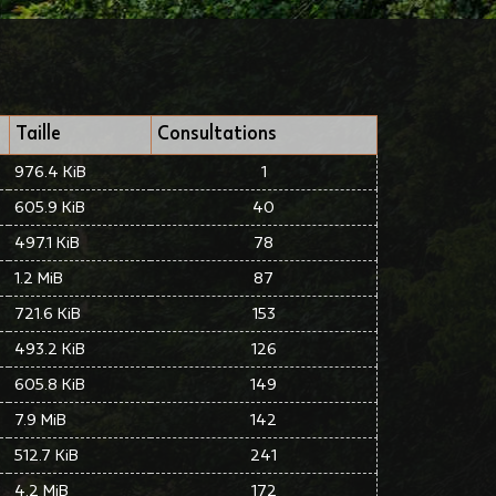
Taille
Consultations
976.4 KiB
1
605.9 KiB
40
497.1 KiB
78
1.2 MiB
87
721.6 KiB
153
493.2 KiB
126
605.8 KiB
149
7.9 MiB
142
512.7 KiB
241
4.2 MiB
172