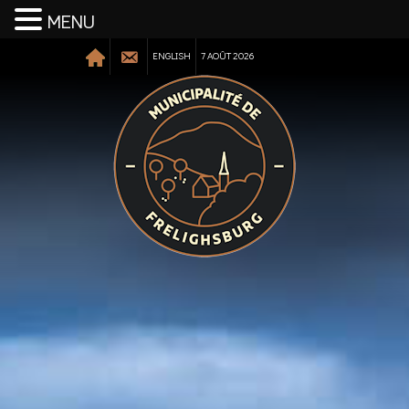
MENU
ENGLISH
7 AOÛT 2026