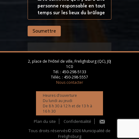
personne responsable en tout
temps sur les lieux du brûlage
2, place de l’Hôtel de ville, Frelighsburg (QC), J0J
1C0
Tél. :
450-298-5133
Téléc. :
450-298-5557
Nous contacter
Heures d’ouverture
Du lundi au jeudi
De 8 h 30 à 12 h et de 13 h à
16 h 30
Plan du site
Confidentialité
Tous droits réservés© 2026 Municipalité de
Frelighsburg