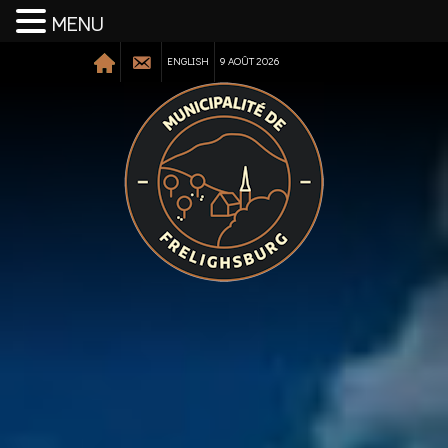
MENU
ENGLISH
9 AOÛT 2026