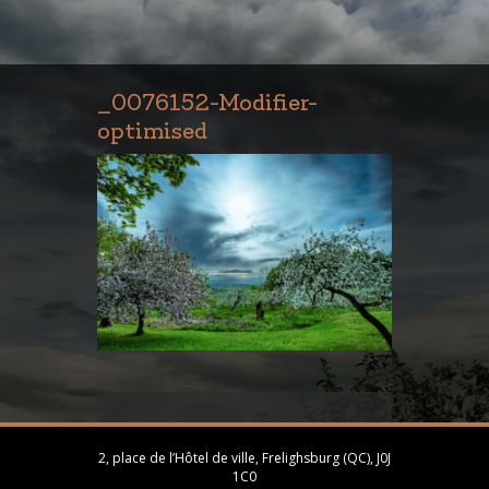
_0076152-Modifier-
optimised
2, place de l’Hôtel de ville, Frelighsburg (QC), J0J
1C0