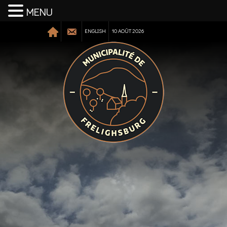
MENU
ENGLISH
10 AOÛT 2026