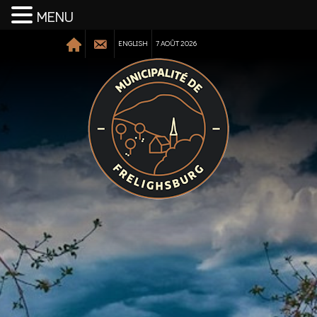
MENU
ENGLISH
7 AOÛT 2026