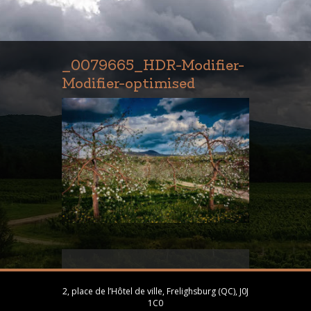
_0079665_HDR-Modifier-
Modifier-optimised
2, place de l’Hôtel de ville, Frelighsburg (QC), J0J
1C0