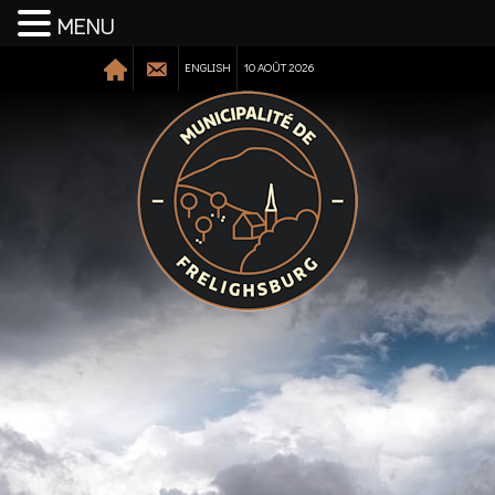
MENU
ENGLISH
10 AOÛT 2026