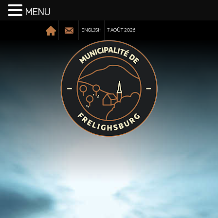
MENU
ENGLISH
7 AOÛT 2026