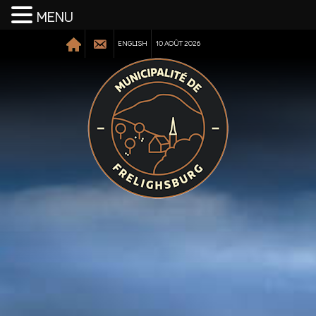
MENU
ENGLISH
10 AOÛT 2026