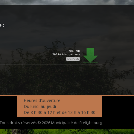
 :
768.1 KiB
249
téléchargements
DÉTAILS
Heures d’ouverture
Du lundi au jeudi
De 8 h 30 à 12 h et de 13 h à 16 h 30
Tous droits réservés© 2026 Municipalité de Frelighsburg