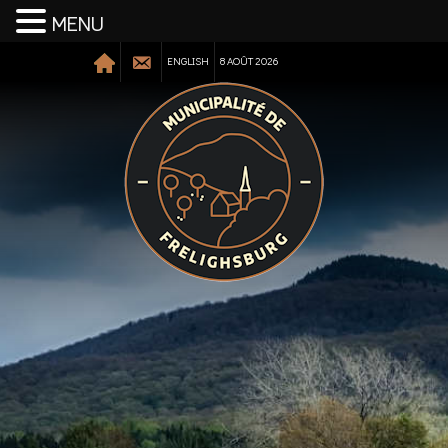
MENU
ENGLISH
8 AOÛT 2026