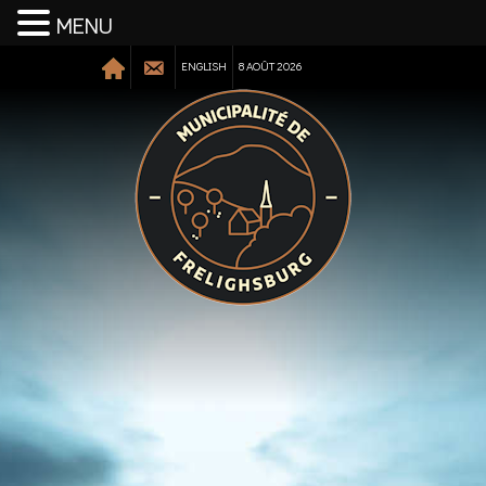
MENU
ENGLISH
8 AOÛT 2026