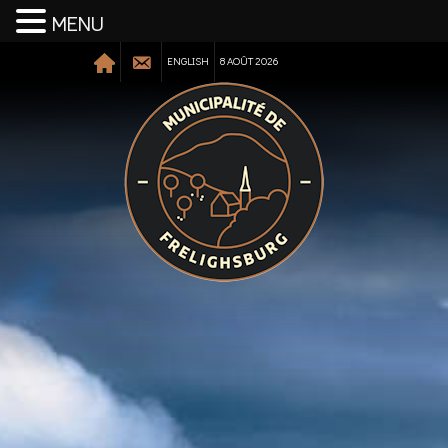
MENU
ENGLISH
8 AOÛT 2026