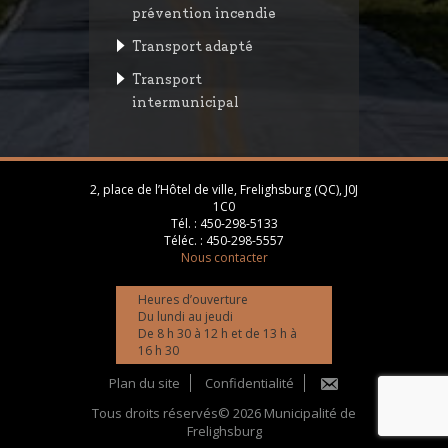
prévention incendie
Transport adapté
Transport
intermunicipal
2, place de l’Hôtel de ville, Frelighsburg (QC), J0J
1C0
Tél. :
450-298-5133
Téléc. :
450-298-5557
Nous contacter
Heures d’ouverture
Du lundi au jeudi
De 8 h 30 à 12 h et de 13 h à
16 h 30
Plan du site
Confidentialité
Tous droits réservés© 2026 Municipalité de
Frelighsburg