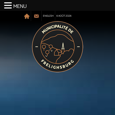
MENU
ENGLISH
6 AOÛT 2026