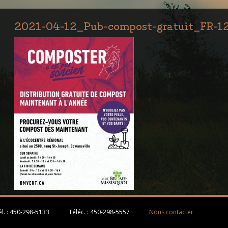
2021-04-12_Pub-compost-gratuit_FR-1
l. :
450-298-5133
Téléc. :
450-298-5557
Nous contacter