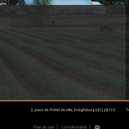
2, place de l’Hôtel de ville, Frelighsburg (QC), J0J 1C0
Té
Plan du site
Confidentialité