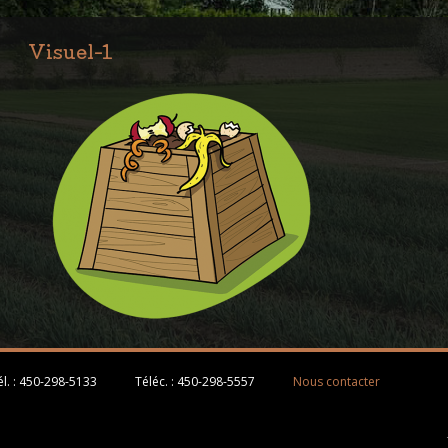
Visuel-1
l. :
450-298-5133
Téléc. :
450-298-5557
Nous contacter