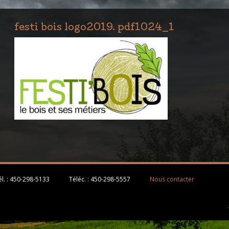
festi bois logo2019. pdf1024_1
l. :
450-298-5133
Téléc. :
450-298-5557
Nous contacter