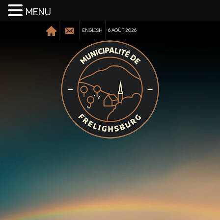
MENU
ENGLISH
6 AOÛT 2026