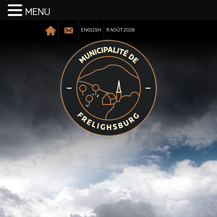
MENU
ENGLISH
8 AOÛT 2026