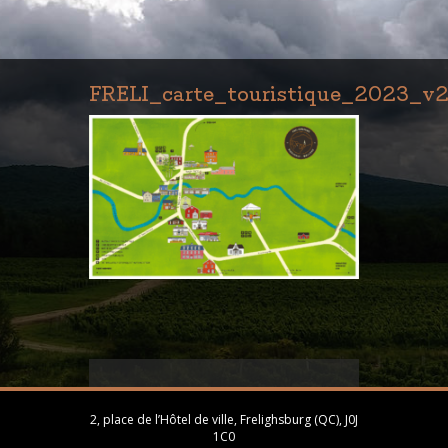
FRELI_carte_touristique_2023_v
2, place de l’Hôtel de ville, Frelighsburg (QC), J0J
1C0