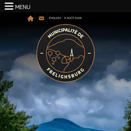
MENU
ENGLISH
9 AOÛT 2026