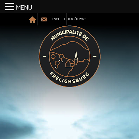
MENU
ENGLISH
8 AOÛT 2026