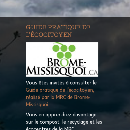
GUIDE PRATIQUE DE
L’ÉCOCITOYEN
Vous êtes invités à consulter le
Guide pratique de l’écocitoyen,
réalisé par la MRC de Brome-
Missisquoi
.
Vous en apprendrez davantage
sur le compost, le recyclage et les
écocentres de la MRC.