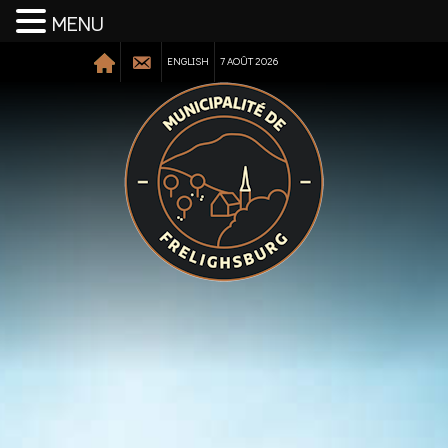
MENU
ENGLISH
7 AOÛT 2026