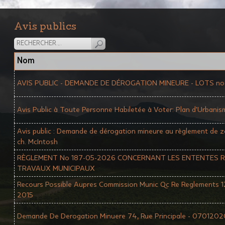
Avis publics
Nom
AVIS PUBLIC - DEMANDE DE DÉROGATION MINEURE - LOTS no. 
Avis Public à Toute Personne Habiletée à Voter: Plan d'Urbanis
Avis public : Demande de dérogation mineure au règlement de 
ch. McIntosh
RÈGLEMENT No 187-05-2026 CONCERNANT LES ENTENTES R
TRAVAUX MUNICIPAUX
Recours Possible Aupres Commission Munic Qc Re Reglements 
2015
Demande De Derogation Minuere 74, Rue Principale - 0701202