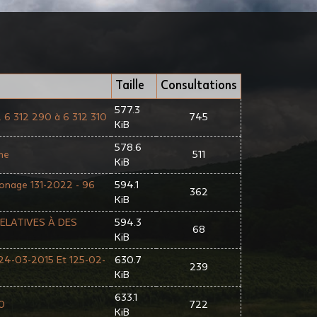
Taille
Consultations
577.3
6 312 290 à 6 312 310
745
KiB
578.6
me
511
KiB
zonage 131-2022 - 96
594.1
362
KiB
ELATIVES À DES
594.3
68
KiB
124-03-2015 Et 125-02-
630.7
239
KiB
633.1
0
722
KiB