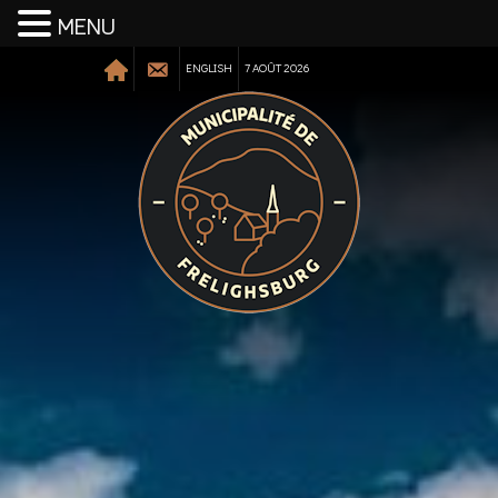
MENU
ENGLISH
7 AOÛT 2026