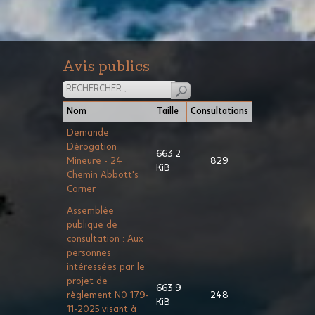
Avis publics
Nom
Taille
Consultations
Demande
Dérogation
663.2
Mineure - 24
829
KiB
Chemin Abbott's
Corner
Assemblée
publique de
consultation : Aux
personnes
intéressées par le
projet de
663.9
règlement N0 179-
248
KiB
11-2025 visant à