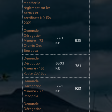
modifier le
règlement sur les
permis et
certificats N0 134-
2021
Demande
Dérogation
665.1
Mineure - 72
825
KiB
Chemin Des
Bouleaux
Demande
Dérogation
680.1
781
Mineure - 163,
KiB
Route 237 Sud
Demande
Dérogation
687.1
923
Mineure - 23
KiB
Principale
Demande
Dérogation