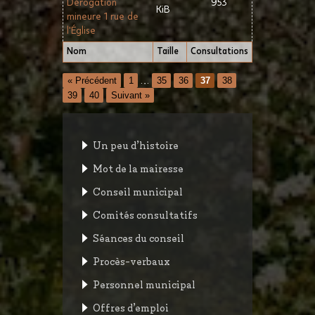
Dérogation
953
KiB
mineure 1 rue de
l'Église
Nom
Taille
Consultations
« Précédent
1
…
35
36
37
38
39
40
Suivant »
Un peu d’histoire
Mot de la mairesse
Conseil municipal
Comités consultatifs
Séances du conseil
Procès-verbaux
Personnel municipal
Offres d’emploi