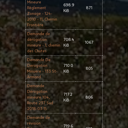
Mineure
698.9
Règlement
871
KiB
Zonage - 124-
2010 - 11, Chemin
Frontière
Demande de
dérogation
708.4
1067
mineure - 1, chemin
KiB
des Chutes
Demande De
Derogation
710.0
805
Minuere - 133 St-
KiB
Armand
Demande
Dérogation
717.2
mineure 104,
806
KiB
Route 237 Sud
2018-03-15
Demande de
révision
719.6