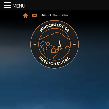
MENU
ENGLISH
8 AOÛT 2026