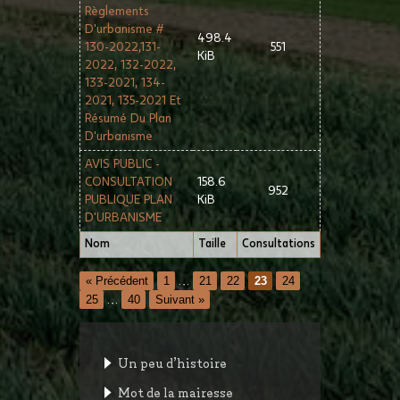
Règlements
D'urbanisme #
498.4
130-2022,131-
551
KiB
2022, 132-2022,
133-2021, 134-
2021, 135-2021 Et
Résumé Du Plan
D'urbanisme
AVIS PUBLIC -
CONSULTATION
158.6
952
PUBLIQUE PLAN
KiB
D'URBANISME
Nom
Taille
Consultations
« Précédent
1
…
21
22
23
24
25
…
40
Suivant »
Un peu d’histoire
Mot de la mairesse