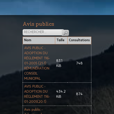
Avis publics
Nom
Taille
Consultations
AVIS PUBLIC -
ADOPTION DU
RÉGLEMENT 116-
83.1
01-2005 (21-1)
748
KiB
RÉMUNÉRATION
CONSEIL
MUNICIPAL
AVIS PUBLIC -
ADOPTION DU
434.2
874
RÈGLEMENT 116-
KiB
01-2005(20-1)
Avis public -