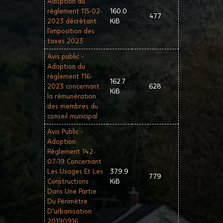
Adoption du
règlement 115-02-
160.0
477
2023 décrètant
KiB
l'imposition des
taxes 2023
Avis public -
Adoption du
règlement 116-
162.7
2023 concernant
628
KiB
la rémunération
des membres du
conseil municipal
Avis Public -
Adoption
Règlement 142-
07-19 Concernant
Les Usages Et Les
379.9
779
Constructions
KiB
Dans Une Partie
Du Périmètre
D'urbanisation
20190916