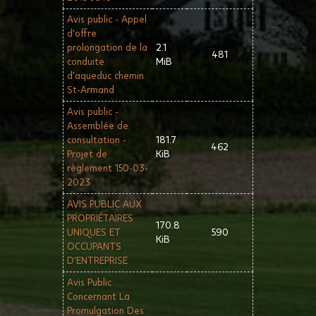
Avis public - Appel
d'offre
prolongation de la
2.1
481
conduite
MiB
d'aqueduc chemin
St-Armand
Avis public -
Assemblée de
consultation -
181.7
462
Projet de
KiB
règlement 150-03-
2023
AVIS PUBLIC AUX
PROPRIÉTAIRES
170.8
UNIQUES ET
590
KiB
OCCUPANTS
D'ENTREPRISE
Avis Public
Concernant La
Promulgation Des