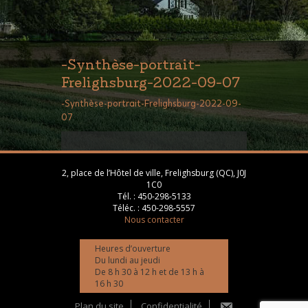
-Synthèse-portrait-
Frelighsburg-2022-09-07
-Synthèse-portrait-Frelighsburg-2022-09-
07
2, place de l’Hôtel de ville, Frelighsburg (QC), J0J
1C0
Tél. :
450-298-5133
Téléc. :
450-298-5557
Nous contacter
Heures d’ouverture
Du lundi au jeudi
De 8 h 30 à 12 h et de 13 h à
16 h 30
Plan du site
Confidentialité