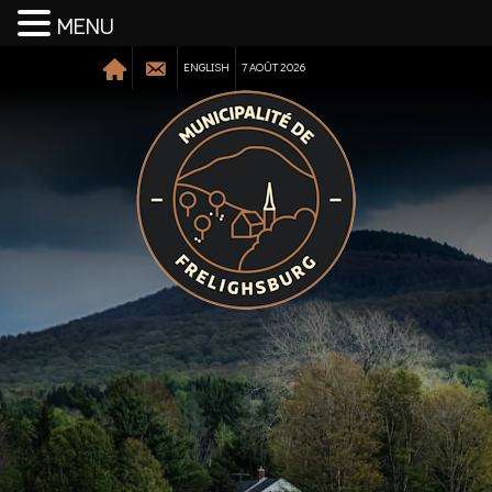
MENU
ENGLISH
7 AOÛT 2026