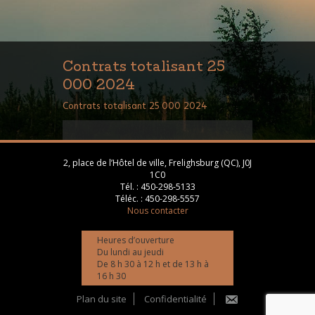
Contrats totalisant 25
000 2024
Contrats totalisant 25 000 2024
2, place de l’Hôtel de ville, Frelighsburg (QC), J0J
1C0
Tél. :
450-298-5133
Téléc. :
450-298-5557
Nous contacter
Heures d’ouverture
Du lundi au jeudi
De 8 h 30 à 12 h et de 13 h à
16 h 30
Plan du site
Confidentialité