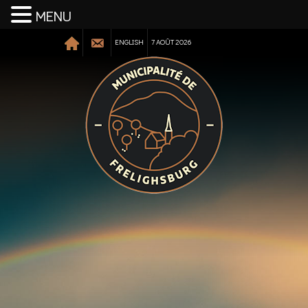
MENU
ENGLISH
7 AOÛT 2026