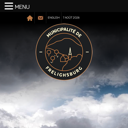
MENU
ENGLISH
7 AOÛT 2026