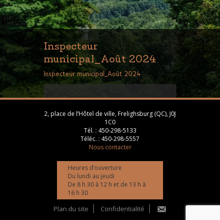
Inspecteur
municipal_Août 2024
Inspecteur municipal_Août 2024
2, place de l’Hôtel de ville, Frelighsburg (QC), J0J
1C0
Tél. :
450-298-5133
Téléc. :
450-298-5557
Nous contacter
Heures d’ouverture
Du lundi au jeudi
De 8 h 30 à 12 h et de 13 h à
16 h 30
Plan du site
Confidentialité