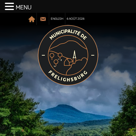
MENU
ENGLISH
6 AOÛT 2026