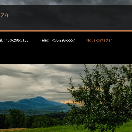
024
l. :
450-298-5133
Téléc. :
450-298-5557
Nous contacter