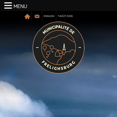
MENU
ENGLISH
7 AOÛT 2026