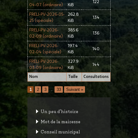
122
04-07 (ordinaire)
KiB
FRELI-PV-2026-05-
262.8
134
25 (spéciale)
KiB
FRELI-PV-2026-
385.6
136
02-09 (ordinaire)
KiB
FRELI-PV-2026-
197.4
140
02-04 (spéciale)
KiB
FRELI-PV-2026-
327.9
144
03-09 (ordinaire)
KiB
Nom
Taille
Consultations
1
2
3
…
33
Suivant »
Un peu d’histoire
Mot de la mairesse
Conseil municipal