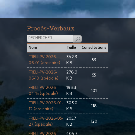
Procès-Verbaux
Nom
Taille
Consultations
FRELI-PV-2026-
342.3
53
06-01 (ordinaire)
KiB
FRELI-PV-2026-
278.9
55
06-10 (spéciale)
KiB
FRELI-PV-2026-
193.3
101
04-15 (spéciale)
KiB
FRELI-PV-2026-01-
303.0
118
12 (ordinaire)
KiB
FRELI-PV-2026-05-
205.7
120
27 (spéciale)
KiB
FRELI-PV-2026-
404.7