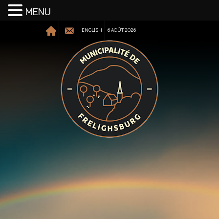
MENU
ENGLISH
6 AOÛT 2026