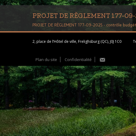
PROJET DE RÈGLEMENT 177-09-202
PROJET DE RÈGLEMENT 177-09-2025 - contrôle budgéta
2, place de l’Hôtel de ville, Frelighsburg (QC), J0J 1C0
Té
Plan du site
Confidentialité