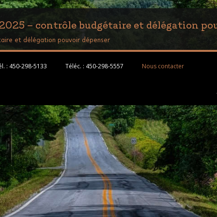
5 – contrôle budgétaire et délégation pou
ire et délégation pouvoir dépenser
l. :
450-298-5133
Téléc. :
450-298-5557
Nous contacter