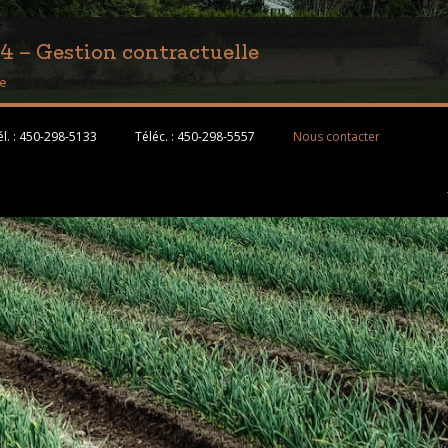
– Gestion contractuelle
le
l. :
450-298-5133
Téléc. :
450-298-5557
Nous contacter