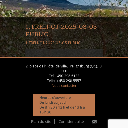
1. FRELI-OJ-2025-03-03
PUBLIC
1. FRELI-OJ-2025-03-03 PUBLIC
2, place de l’Hôtel de ville, Frelighsburg (QC), J0J
1C0
Tél. :
450-298-5133
Téléc. :
450-298-5557
Nous contacter
Heures d’ouverture
Du lundi au jeudi
De 8 h 30 à 12 h et de 13 h à
16 h 30
Plan du site
Confidentialité