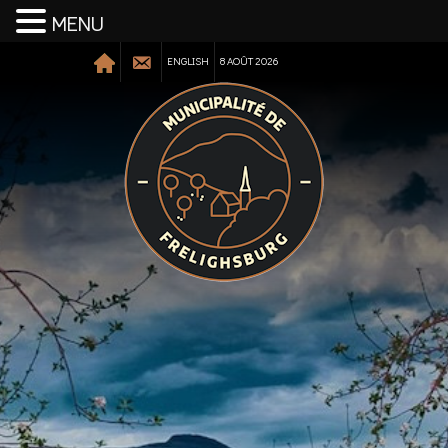
MENU
ENGLISH
8 AOÛT 2026