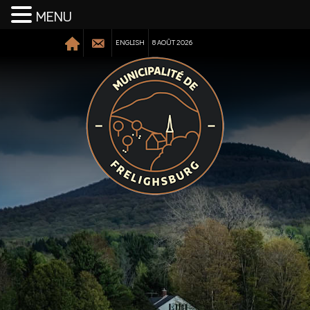
MENU
ENGLISH
8 AOÛT 2026