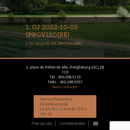
1. OJ 2022-10-03
(PROVISOIRE)
1. OJ 2022-10-03 (PROVISOIRE)
2, place de l’Hôtel de ville, Frelighsburg (QC), J0J
1C0
Tél. :
450-298-5133
Téléc. :
450-298-5557
Nous contacter
Heures d’ouverture
Du lundi au jeudi
De 8 h 30 à 12 h et de 13 h à
16 h 30
Plan du site
Confidentialité