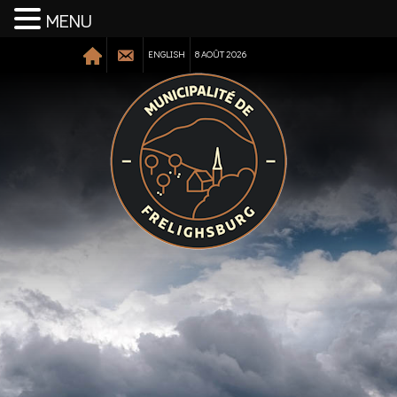
MENU
ENGLISH
8 AOÛT 2026