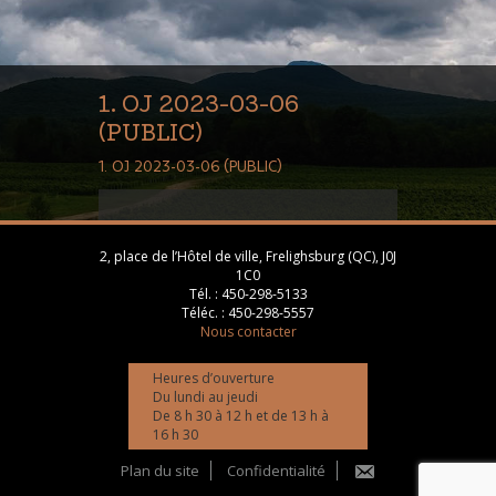
1. OJ 2023-03-06
(PUBLIC)
1. OJ 2023-03-06 (PUBLIC)
2, place de l’Hôtel de ville, Frelighsburg (QC), J0J
1C0
Tél. :
450-298-5133
Téléc. :
450-298-5557
Nous contacter
Heures d’ouverture
Du lundi au jeudi
De 8 h 30 à 12 h et de 13 h à
16 h 30
Plan du site
Confidentialité