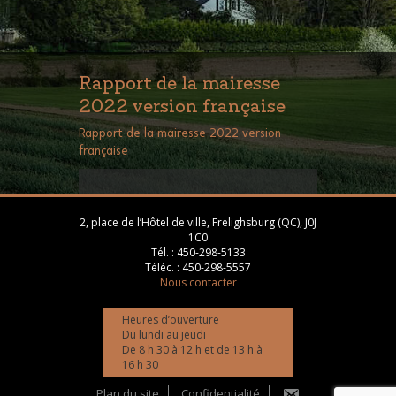
Rapport de la mairesse
2022 version française
Rapport de la mairesse 2022 version
française
2, place de l’Hôtel de ville, Frelighsburg (QC), J0J
1C0
Tél. :
450-298-5133
Téléc. :
450-298-5557
Nous contacter
Heures d’ouverture
Du lundi au jeudi
De 8 h 30 à 12 h et de 13 h à
16 h 30
Plan du site
Confidentialité