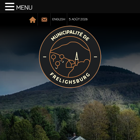
MENU
ENGLISH
5 AOÛT 2026