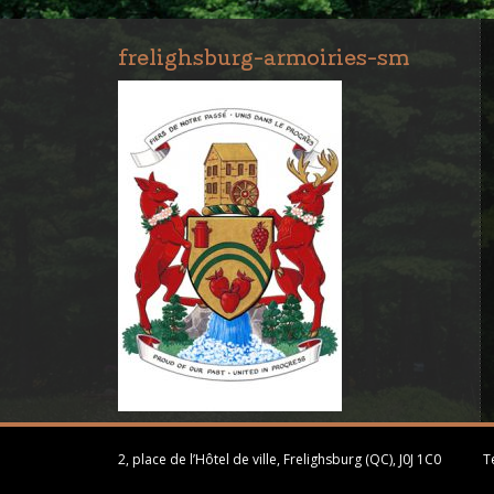
frelighsburg-armoiries-sm
2, place de l’Hôtel de ville, Frelighsburg (QC), J0J 1C0
Té