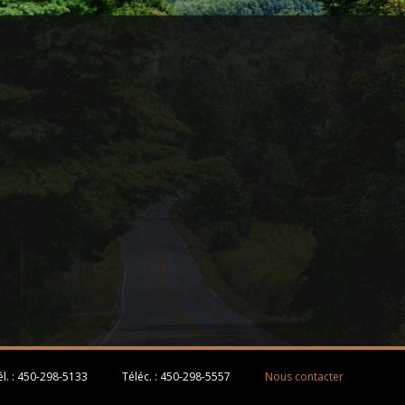
l. :
450-298-5133
Téléc. :
450-298-5557
Nous contacter