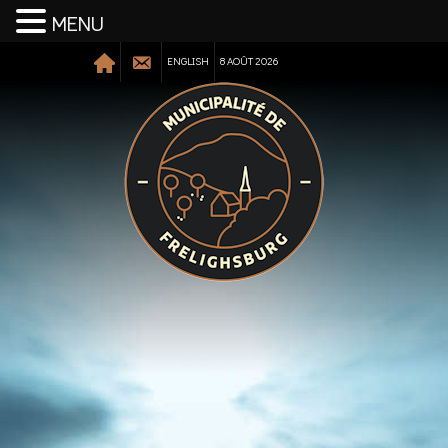
MENU
ENGLISH
8 AOÛT 2026